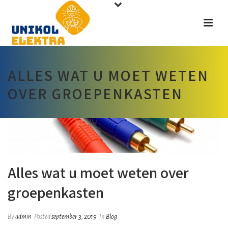
ALLES WAT U MOET WETEN
OVER GROEPENKASTEN
Alles wat u moet weten over
groepenkasten
By
admin
Posted
september 3, 2019
In
Blog