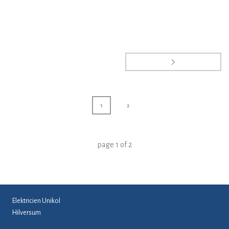
1
2
page
1
of
2
OVER ONS
Elektricien Unikol
Hilversum