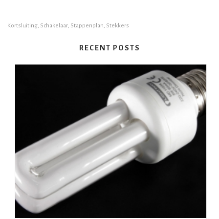
Kortsluiting
,
Schakelaar
,
Stappenplan
,
Stekkers
RECENT POSTS