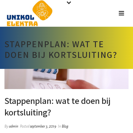
STAPPENPLAN: WAT TE
DOEN BIJ KORTSLUITING?
Stappenplan: wat te doen bij
kortsluiting?
By
admin
Posted
september 3, 2019
In
Blog