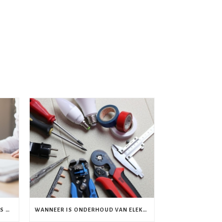
STAPPENPLAN VOOR INSPECTIE: IS DE ELEKTRA IN UW HUIS VEILIG?
WANNEER IS ONDERHOUD VAN ELEKTRA NODIG?