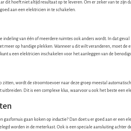
 dit hoeft niet altijd resultaat op te leveren. Om er zeker van te zijn d
r goed aan een elektricien in te schakelen.
 indeling van één of meerdere ruimtes ook anders wordt. In dat geval
iet meer op handige plekken. Wanneer u dit wilt veranderen, moet de el
kunt u een elektricien inschakelen voor het aanleggen van de benodigd
ep zitten, wordt de stroomtoevoer naar deze groep meestal automatisch
 uitbreiden. Dit is een complexe klus, waarvoor u ook het beste een ele
iten
n gasfornuis gaan koken op inductie? Dan doet u er goed aan er een elek
egd worden in de meterkast. Ook is een speciale aansluiting achter d