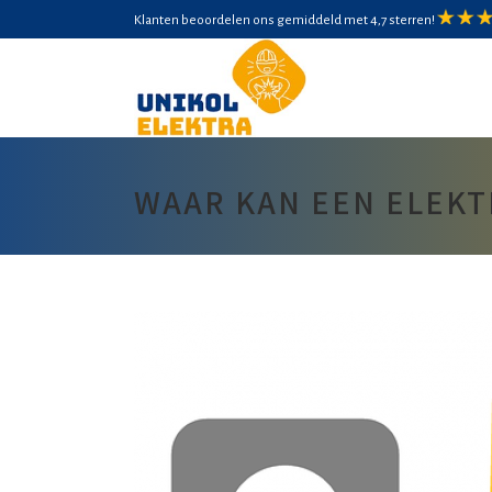
Klanten beoordelen ons gemiddeld met 4,7 sterren!
WAAR KAN EEN ELEKTR