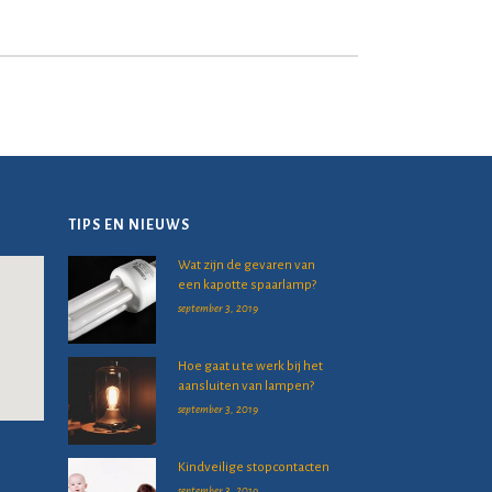
TIPS EN NIEUWS
Wat zijn de gevaren van
een kapotte spaarlamp?
september 3, 2019
Hoe gaat u te werk bij het
aansluiten van lampen?
september 3, 2019
Kindveilige stopcontacten
september 3, 2019