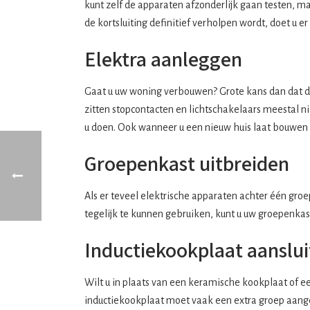
kunt zelf de apparaten afzonderlijk gaan testen, maar
de kortsluiting definitief verholpen wordt, doet u e
Elektra aanleggen
Gaat u uw woning verbouwen? Grote kans dan dat de
zitten stopcontacten en lichtschakelaars meestal n
u doen. Ook wanneer u een nieuw huis laat bouwen 
Groepenkast uitbreiden
Als er teveel elektrische apparaten achter één gro
tegelijk te kunnen gebruiken, kunt u uw groepenkast
Inductiekookplaat aanslu
Wilt u in plaats van een keramische kookplaat of ee
inductiekookplaat moet vaak een extra groep aangel