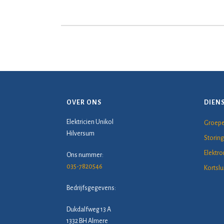
OVER ONS
DIEN
Elektricien Unikol
Groepe
Hilversum
Storing
Elektr
Ons nummer:
035-7820546
Kortslu
Bedrijfsgegevens:
Dukdalfweg 13 A
1332 BH Almere