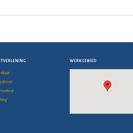
STVERLENING
WERKGEBIED
nkast
sdienst
omonteur
iting